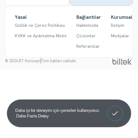
Yasal
Bağlantılar
Kurumsal
Gizlilik ve Çerez Politikası
Hakkımızda
İletişim
KVKK ve Aydınlatma Metni
Çözümler
Medyalar
Referanslar
© 2026 BT Konsept
Tüm hakları saklıdır.
Anladım!
Daha iyi bir deneyim için çerezleri kullanıyoruz.
Daha Fazla Detay