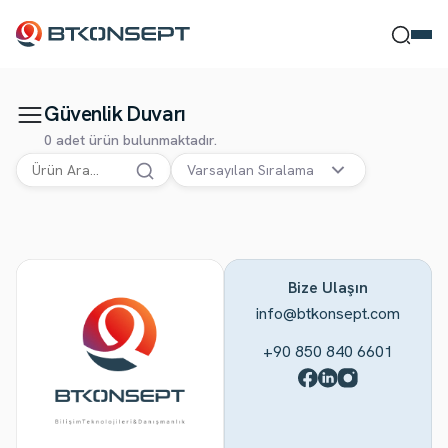
Güvenlik Duvarı
Ne Bulmak İstersin?
0 adet ürün bulunmaktadır.
Varsayılan Sıralama
Ara
Kapat
Bize Ulaşın
info@btkonsept.com
+90 850 840 6601