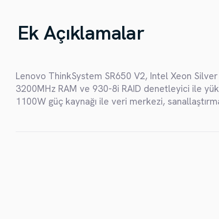
Veritabanı Yedekleme
Personel Sağlama Dış Kaynak
Sunucu ve Sanal Makine Yedekleme
Ek Açıklamalar
Dış Kaynak IT Personel Yönetimi
Son Kullanıcı Yedekleme
Dönemsel ve Sürekli Personel Sağlama
Bulut Tabanlı Yedekleme
Proje Bazlı Ekip Kurulumu ve Yönetimi
Uygulama Yedekleme
Web ve Dosya Sunucusu Yedekleme
Ağ Paylaşımları ve NAS Yedekleme
Lenovo ThinkSystem SR650 V2, Intel Xeon Silver
3200MHz RAM ve 930-8i RAID denetleyici ile yük
1100W güç kaynağı ile veri merkezi, sanallaştırma 