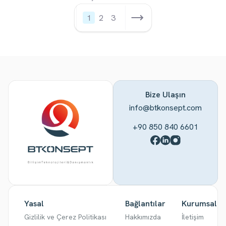
1
2
3
Bize Ulaşın
info@btkonsept.com
+90 850 840 6601
Yasal
Bağlantılar
Kurumsal
Gizlilik ve Çerez Politikası
Hakkımızda
İletişim